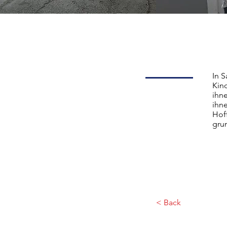
In 
Kind
ihne
ihn
Hof
gru
< Back